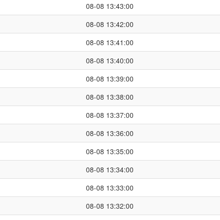
08-08 13:43:00
08-08 13:42:00
08-08 13:41:00
08-08 13:40:00
08-08 13:39:00
08-08 13:38:00
08-08 13:37:00
08-08 13:36:00
08-08 13:35:00
08-08 13:34:00
08-08 13:33:00
08-08 13:32:00