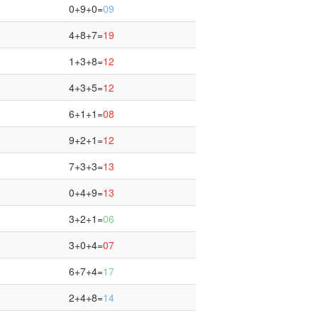
0+9+0=
09
4+8+7=
19
1+3+8=
12
4+3+5=
12
6+1+1=
08
9+2+1=
12
7+3+3=
13
0+4+9=
13
3+2+1=
06
3+0+4=
07
6+7+4=
17
2+4+8=
14