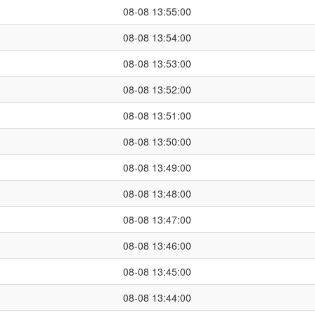
+
+
=
5
1
3
09
08-08 13:55:00
08-08 13:54:00
08-08 13:53:00
08-08 13:52:00
08-08 13:51:00
刷新
截止第
8080867
期开奖：
00:48
秒
08-08 13:50:00
08-08 13:49:00
08-08 13:48:00
08-08 13:47:00
08-08 13:46:00
08-08 13:45:00
08-08 13:44:00