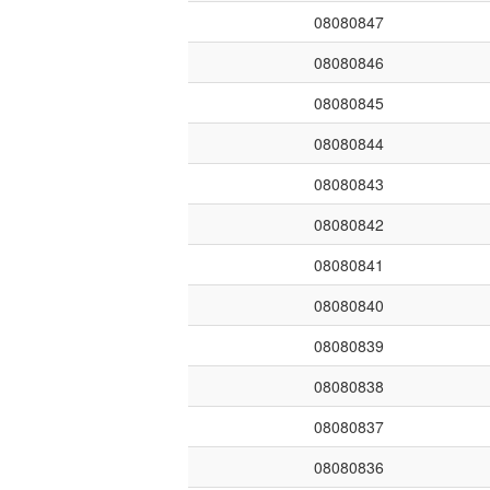
08080847
08080846
08080845
08080844
08080843
08080842
08080841
08080840
08080839
08080838
08080837
08080836